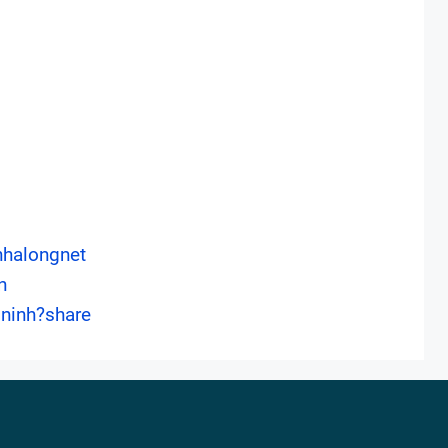
halongnet
n
ninh?share